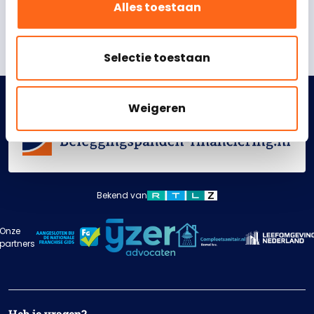
Alles toestaan
Download de gratis brochure direct
Selectie toestaan
Weigeren
Bekend van
Onze
partners
Heb je vragen?