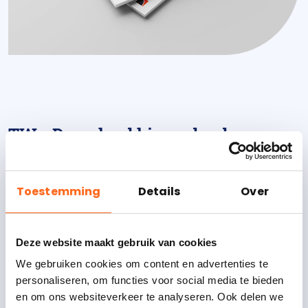
TW - Download hieronder de
brochure (Flippen)
"
*
" geeft vereiste velden aan
Toestemming
Details
Over
Naam/Achternaam
*
Deze website maakt gebruik van cookies
We gebruiken cookies om content en advertenties te
personaliseren, om functies voor social media te bieden
Voornaam
en om ons websiteverkeer te analyseren. Ook delen we