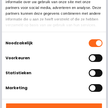
informatie over uw gebruik van onze site met onze
partners voor social media, adverteren en analyse. Deze
Achternaam
partners kunnen deze gegevens combineren met andere
informatie die u aan ze heeft verstrekt of die ze hebben
E-mailadres
*
verzameld op basis van uw gebruik van hun services.
Toestemmingsselectie
Noodzakelijk
Telefoonnummer
Voorkeuren
Statistieken
Marketing
Instemming
*
Wanneer u dit formulier gebruikt gaat u akkoord
met de opslag en verwerking van uw gegevens door
beleggingspanden-financiering.nl.
*