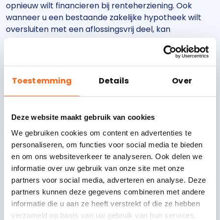
opnieuw wilt financieren bij renteherziening. Ook
wanneer u een bestaande zakelijke hypotheek wilt
oversluiten met een aflossingsvrij deel, kan
herfinanciering aantrekkelijk zijn.
Daarnaast kan het oversluiten van een
bedrijfshypotheek interessant zijn wanneer u kapitaal
Toestemming
Details
Over
wilt vrijmaken voor een nieuwe investering. Denk aan
het herfinancieren van commercieel vastgoed, het
oversluiten van een hypotheek op een bedrijfspand
Deze website maakt gebruik van cookies
of het benutten van overwaarde om uw
vastgoedportefeuille verder uit te breiden. Wij kijken
We gebruiken cookies om content en advertenties te
daarbij niet alleen naar de huidige financiering, maar
personaliseren, om functies voor social media te bieden
ook naar de marktwaarde, cashflow en
en om ons websiteverkeer te analyseren. Ook delen we
groeimogelijkheden van uw vastgoed.
informatie over uw gebruik van onze site met onze
partners voor social media, adverteren en analyse. Deze
partners kunnen deze gegevens combineren met andere
informatie die u aan ze heeft verstrekt of die ze hebben
verzameld op basis van uw gebruik van hun services.