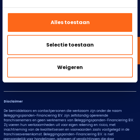
Zakelijke hypotheek
Contact
oversluiten
Geld investeren in
Alles toestaan
vastgoed
Selectie toestaan
Links
Disclaimer
Weigeren
Algemene voorwaarden
Cookiebeleid
Disclaimer
De bemiddelaars en contactpersonen die werkzaam zijn onder de naam
Beleggingspanden-Financiering B.V. zijn zelfstandig opererende
franchisenemers en geen werknemers van Beleggingspanden-Financiering B.V.
Zij voeren hun werkzaamheden uit voor eigen rekening en risico, met
inachtneming van de kwaliteitseisen en voorwaarden zoals vastgelegd in de
franchiseovereenkomst. Beleggingspanden-Financiering B.V. is niet
aansprakelijk voor handelingen, adviezen of verplichtingen die door