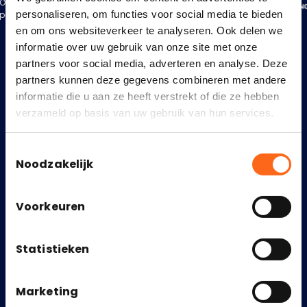
Onze
personaliseren, om functies voor social media te bieden
partners
en om ons websiteverkeer te analyseren. Ook delen we
informatie over uw gebruik van onze site met onze
partners voor social media, adverteren en analyse. Deze
partners kunnen deze gegevens combineren met andere
Heb je vragen?
informatie die u aan ze heeft verstrekt of die ze hebben
Bel:
of neem
+31 (0) 33 200 30 30
verzameld op basis van uw gebruik van hun services.
contact ons via het
contactformulier
Toestemmingsselectie
Noodzakelijk
Voorkeuren
Mogelijkheden
Bedrijf
Statistieken
Financiering op vastgoed
Over ons
Transformatie project
Onze werkwijze
50/50 vastgoed deal
In de media
Marketing