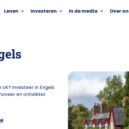
Lenen
Investeren
In de media
Over on
gels
UK? Investeer in Engels
noveer en ontwikkel.
el