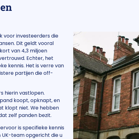
 en
k voor investeerders die
ansen. Dit geldt vooral
kort van 4,3 miljoen
 vertrouwd. Echter, het
ke kennis. Het is verre van
uistere partijen die off-
s hierin vastlopen.
n pand koopt, opknapt, en
t klopt niet. We hebben
dat zelf panden bezit.
ervoor is specifieke kennis
 UK-team opgericht die u