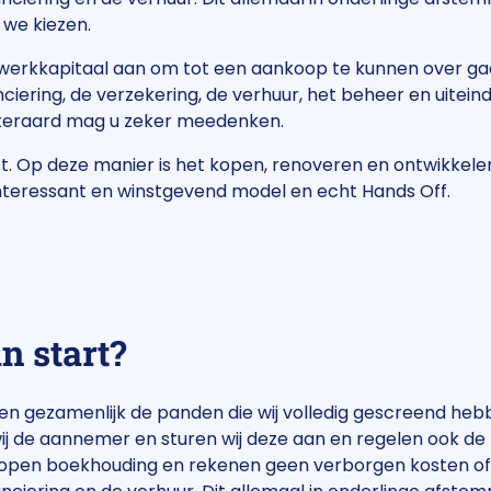
 we kiezen.
 werkkapitaal aan om tot een aankoop te kunnen over gaan
iering, de verzekering, de verhuur, het beheer en uiteinde
iteraard mag u zeker meedenken.
est. Op deze manier is het kopen, renoveren en ontwikkel
 interessant en winstgevend model en echt Hands Off.
n start?
pen gezamenlijk de panden die wij volledig gescreend he
 de aannemer en sturen wij deze aan en regelen ook de fi
 een open boekhouding en rekenen geen verborgen kosten o