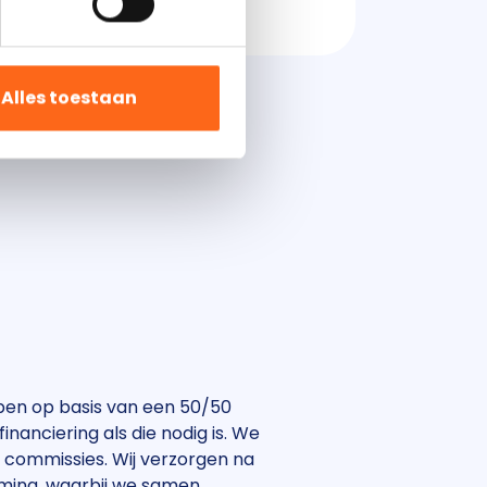
4
5
6
7
Alles toestaan
bben op basis van een 50/50
nanciering als die nodig is. We
f commissies. Wij verzorgen na
mming, waarbij we samen