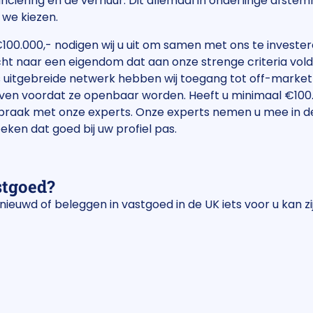
nciering en de verhuur. Dit allemaal in onderlinge afste
 we kiezen.
00.000,- nodigen wij u uit om samen met ons te investeren
cht naar een eigendom dat aan onze strenge criteria vold
ns uitgebreide netwerk hebben wij toegang tot off-mark
 voordat ze openbaar worden. Heeft u minimaal €100.00
fspraak met onze experts. Onze experts nemen u mee in d
ken dat goed bij uw profiel pas.
stgoed?
nieuwd of beleggen in vastgoed in de UK iets voor u kan 