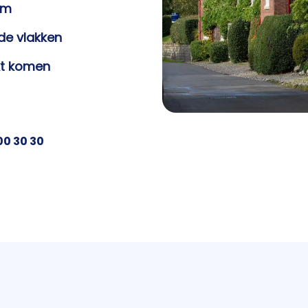
em
de vlakken
kt komen
200 30 30