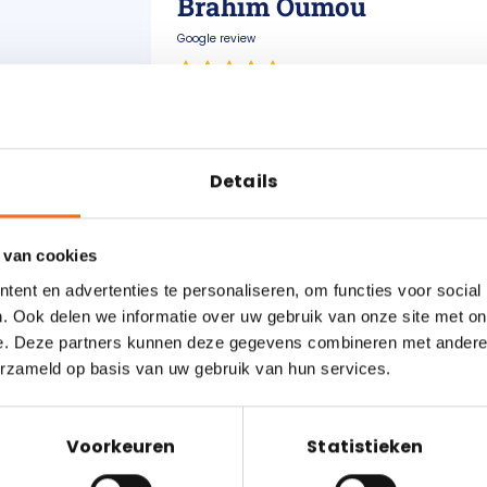
Brahim Oumou
Google review
Ik ben extreem goed geholpen
vlotte
bij mijn herfinanciering. De
tionele
gen
communicatie was super strak
jkheden
Details
met korte lijnen en mijn adviseur
met je
p Google. En
kwam elke afspraak na. Binnen
de rest van
erug voor nog
een zeer korte periode was de
est goed
 van cookies
volledige herfinanciering rond en
eel was de
ik kreeg meteen een duidelijk
ent en advertenties te personaliseren, om functies voor social
vervolgplan voor de komende
. Ook delen we informatie over uw gebruik van onze site met on
stappen. Echt topservice en een
e. Deze partners kunnen deze gegevens combineren met andere i
enorme aanrader!
erzameld op basis van uw gebruik van hun services.
Voorkeuren
Statistieken