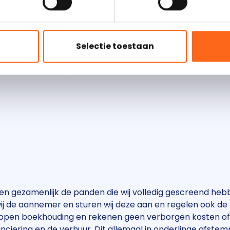
2
1
3
Selectie toestaan
pen gezamenlijk de panden die wij volledig gescreend he
 de aannemer en sturen wij deze aan en regelen ook de fi
 een open boekhouding en rekenen geen verborgen kosten o
nciering en de verhuur. Dit allemaal in onderlinge afste