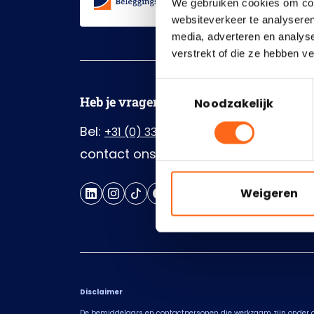
We gebruiken cookies om cont
websiteverkeer te analyseren
media, adverteren en analys
verstrekt of die ze hebben v
Toestemmingsselectie
Heb je vragen?
Noodzakelijk
Bel:
of neem
+31 (0) 33 200 30 30
contact ons via het
contactformulier
Weigeren
Disclaimer
De bemiddelaars en contactpersonen die werkzaam zijn onder 