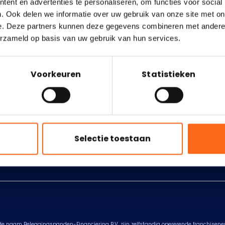
Onze partners
ent en advertenties te personaliseren, om functies voor social
van
. Ook delen we informatie over uw gebruik van onze site met on
e. Deze partners kunnen deze gegevens combineren met andere i
erzameld op basis van uw gebruik van hun services.
Mogelijkheden
Be
Voorkeuren
Statistieken
Financiering op vastgoed
Ov
Transformatie project
On
50/50 vastgoed deal
In
Zakelijke hypotheek oversluiten
Co
Selectie toestaan
Geld investeren in vastgoed
de naam Beleggingspanden-Financiering B.V. zijn zelfstandig opererende franchis