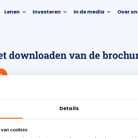
Lenen
Investeren
In de media
Over on
et downloaden van de brochur
n
Details
 van cookies
Bekend