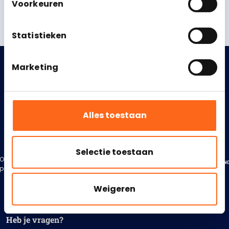
Voorkeuren
Win dit kunstwerk!
Statistieken
Marketing
Alles toestaan
Bekend van
Selectie toestaan
Onze
partners
Weigeren
Heb je vragen?